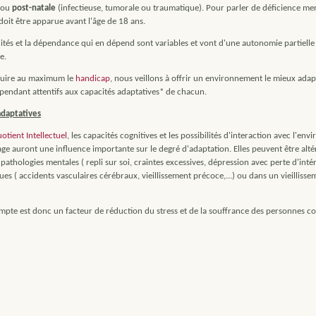
ou
post-natale
(infectieuse, tumorale ou traumatique). Pour parler de déficience men
doit être apparue avant l'âge de 18 ans.
ités et la dépendance qui en dépend sont variables et vont d'une autonomie partielle
e.
duire au maximum le
handicap
, nous veillons à offrir un environnement le mieux ada
endant attentifs aux capacités adaptatives* de chacun.
adaptatives
otient Intellectuel
, les capacités cognitives et les possibilités d'interaction avec l'en
age auront une influence importante sur le degré d'adaptation. Elles peuvent être alt
 pathologies mentales ( repli sur soi, craintes excessives, dépression avec perte d'intér
es ( accidents vasculaires cérébraux, vieillissement précoce,...) ou dans un vieillisse
ompte est donc un facteur de réduction du stress et de la souffrance des personnes c