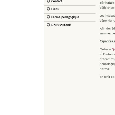
Contact
périnatale
déficience 
Liens
Les incapac
Ferme pédagogique
dépendanc
Nous soutenir
Afin de ré
sommes cep
Capacités 
Outre le
Qu
et l'entour
différentes
neurologiqu
normal.
En tenir c