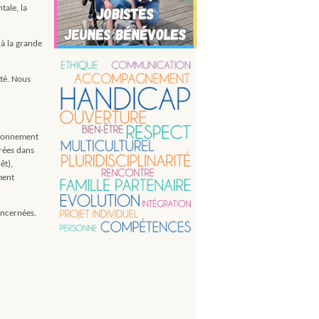
tale, la
 à la grande
pté. Nous
vironnement
érées dans
êt),
ment
oncernées.