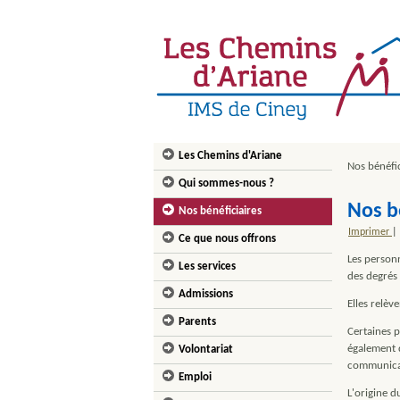
Les Chemins d'Ariane
Nos bénéfic
Qui sommes-nous ?
Nos b
Nos bénéficiaires
Imprimer
|
Ce que nous offrons
Les person
Les services
des degrés 
Admissions
Elles relèv
Parents
Certaines p
également 
Volontariat
communica
Emploi
L'origine d