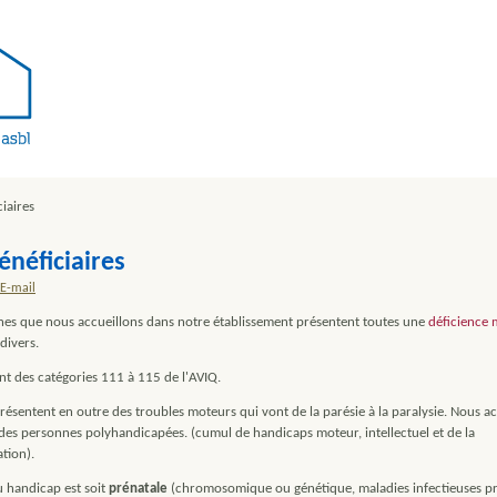
iaires
énéficiaires
E-mail
nes que nous accueillons dans notre établissement présentent toutes une
déficience 
divers.
ent des catégories 111 à 115 de l'AVIQ.
résentent en outre des troubles moteurs qui vont de la parésie à la paralysie. Nous ac
des personnes polyhandicapées. (cumul de handicaps moteur, intellectuel et de la
tion).
u handicap est soit
prénatale
(chromosomique ou génétique, maladies infectieuses pr