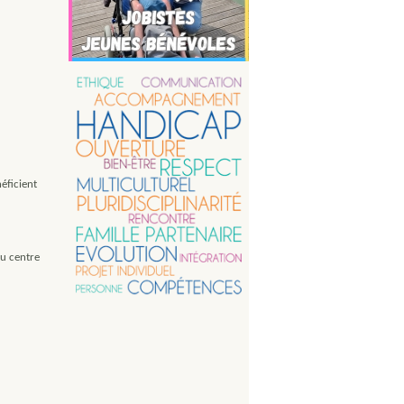
éficient
du centre